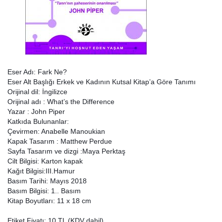
Eser Adı: Fark Ne?
Eser Alt Başlığı Erkek ve Kadının Kutsal Kitap’a Göre Tanımı
Orijinal dil: İngilizce
Orijinal adı : What’s the Difference
Yazar : John Piper
Katkıda Bulunanlar:
Çevirmen: Anabelle Manoukian
Kapak Tasarım : Matthew Perdue
Sayfa Tasarım ve dizgi :Maya Perktaş
Cilt Bilgisi: Karton kapak
Kağıt Bilgisi:III.Hamur
Basım Tarihi: Mayıs 2018
Basım Bilgisi: 1.. Basım
Kitap Boyutları: 11 x 18 cm
Etiket Fiyatı: 10 TL (KDV dahil)