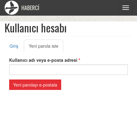
HABERCİ
Toggle
navigat
Kullanıcı hesabı
Giriş
Yeni parola iste
Kullanıcı adı veya e-posta adresi
*
Yeni parolayı e-postala