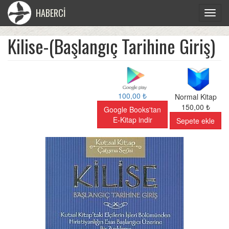
HABERCİ
Toggle
navigat
Kilise-(Başlangıç Tarihine Giriş)
100,00 ₺
Normal Kitap
150,00 ₺
Google Books'tan
E-Kitap indir
Sepete ekle