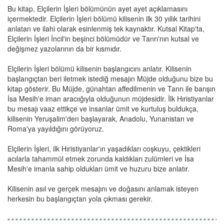
Bu kitap, Elçilerin İşleri bölümünün ayet ayet açıklamasını
içermektedir. Elçilerin İşleri bölümü kilisenin ilk 30 yıllık tarihini
anlatan ve ilahi olarak esinlenmiş tek kaynaktır. Kutsal Kitap'ta,
Elçilerin İşleri İncil'in beşinci bölümüdür ve Tanrı'nın kutsal ve
değişmez yazolarının da bir kısmıdır.
Elçilerin İşleri bölümü kilisenin başlangıcını anlatır. Kilisenin
başlangıçtan beri iletmek istediğ mesajın Müjde olduğunu bize bu
kitap gösterir. Bu Müjde, günahtan affedilmenin ve Tanrı ile barışın
İsa Mesih'e iman aracıığıyla olduğunun müjdesidir. İlk Hıristiyanlar
bu mesajı vaaz ettikçe ve insanlar ümit ve kurtuluş buldukça,
kilisenin Yeruşalim'den başlayarak, Anadolu, Yunanistan ve
Roma'ya yayıldığını görüyoruz.
Elçilerin İşleri, ilk Hıristiyanlar'ın yaşadıkları coşkuyu, çektikleri
acılarla tahammül etmek zorunda kaldıkları zulümleri ve İsa
Mesih'e imanla sahip oldukları ümit ve huzuru bize anlatır.
Kilisenin asıl ve gerçek mesajını ve doğasını anlamak isteyen
herkesin bu başlangıçtan yola çıkması gerekir.